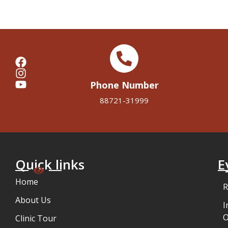
Phone Number
88721-31999
Quick links
E
Home
R
About Us
I
O
Clinic Tour